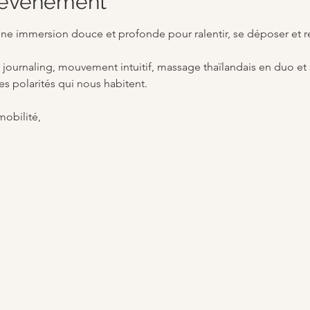
l'événement
une immersion douce et profonde pour ralentir, se déposer et re
s - journaling, mouvement intuitif, massage thaïlandais en duo e
es polarités qui nous habitent. 
obilité, 