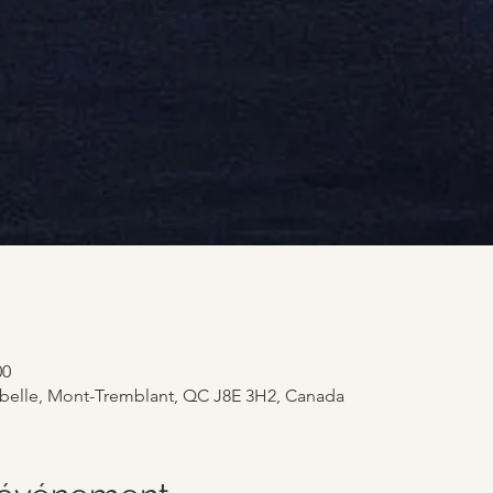
00
abelle, Mont-Tremblant, QC J8E 3H2, Canada