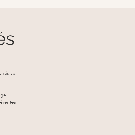
és
ntir, se
age
férentes