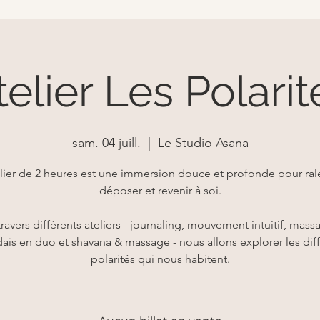
telier Les Polarit
sam. 04 juill.
  |  
Le Studio Asana
lier de 2 heures est une immersion douce et profonde pour rale
déposer et revenir à soi.
travers différents ateliers - journaling, mouvement intuitif, mass
dais en duo et shavana & massage - nous allons explorer les dif
polarités qui nous habitent.