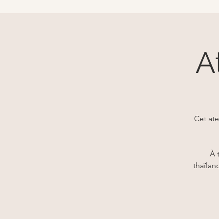
A
Cet ate
À 
thaïlan