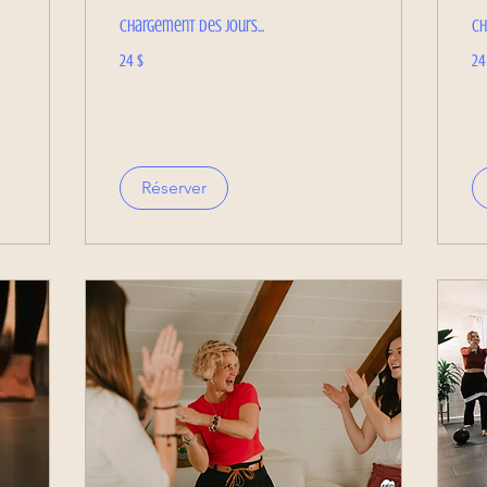
Chargement des jours...
Ch
24 dollars
24 
24 $
24
canadiens
ca
Réserver