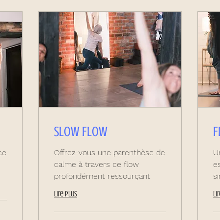
Slow Flow
F
ce
Offrez-vous une parenthèse de
U
calme à travers ce flow
e
profondément ressourçant
si
Lire plus
Li