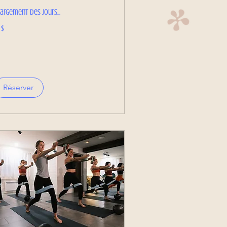
argement des jours...
dollars
 $
nadiens
Réserver