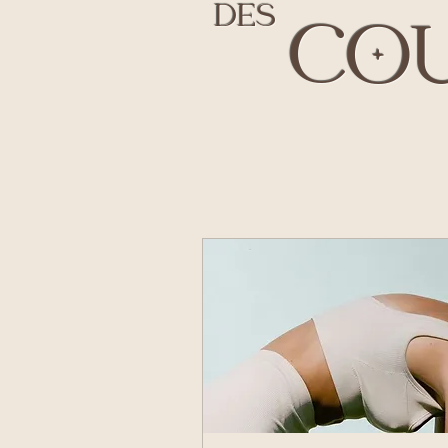
DES
COU