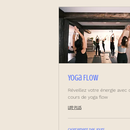
Yoga Flow
Réveillez votre énergie avec 
cours de yoga flow
Lire plus
Chargement des jours...