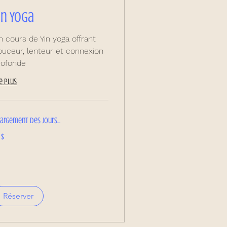
in Yoga
n cours de Yin yoga offrant
ouceur, lenteur et connexion
rofonde
re plus
argement des jours...
dollars
 $
nadiens
Réserver