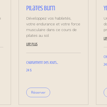
Pilates Burn
Y
e
Développez vos habiletés,
U
votre endurance et votre force
d
musculaire dans ce cours de
p
pilates au sol
Li
Lire plus
Ch
Chargement des jours...
24 
24
ca
24 dollars
24 $
canadiens
Réserver