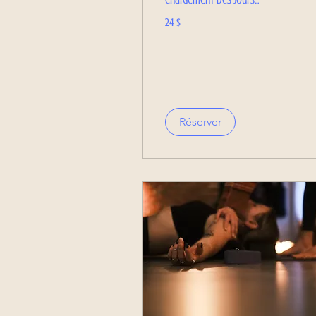
24 dollars
24 $
canadiens
Réserver