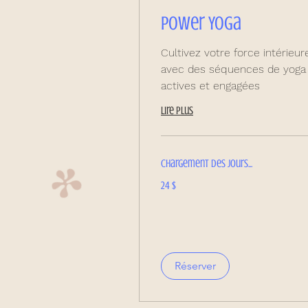
Power Yoga
Cultivez votre force intérieur
avec des séquences de yoga
actives et engagées
Lire plus
Chargement des jours...
24 dollars
24 $
canadiens
Réserver