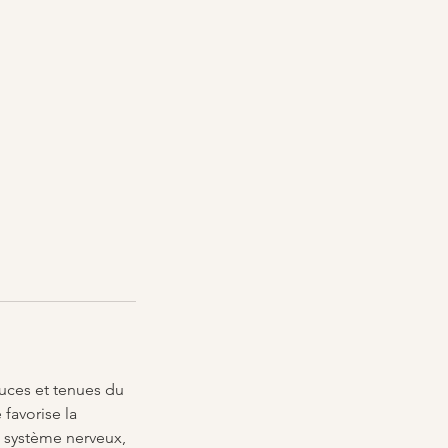
uces et tenues du
favorise la
u système nerveux,