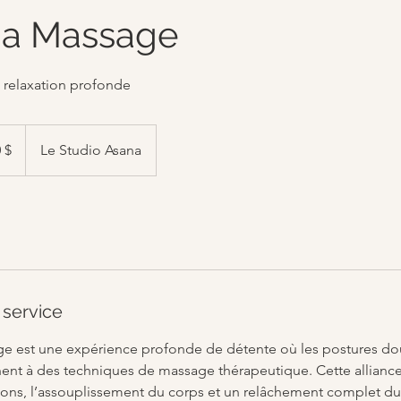
ga Massage
 relaxation profonde
lars
iens
 $
Le Studio Asana
 service
e est une expérience profonde de détente où les postures do
ent à des techniques de massage thérapeutique. Cette alliance 
sions, l’assouplissement du corps et un relâchement complet d