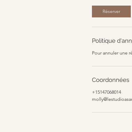
Réserver
Politique d'ann
Pour annuler une r
Coordonnées
+15147068014
molly@lestudioasa