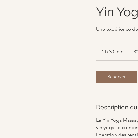
Yin Yo
Une expérience de
30 dol
canad
1 h 30 min
1
30
3
0
m
Réserver
i
n
Description du
Le Yin Yoga Massag
yin yoga se combin
libération des ten